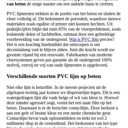
van beton
de enige manier om een stabiele basis te creëren.
PVC lijmresten trekken in de poriën van het beton en sluiten de
vloer volledig af. Dit belemmert de porositeit, waardoor nieuwe
materialen zoals egaline of primer niet kunnen hechten. Uit
praktijkcijfers blijkt dat ruim 85% van de vloerproblemen, zoals
loslatende delen of luchtbellen, ontstaat door een gebrekkige
voorbereiding van de ondergrond.
Wat is PVC lijm
precies?
Het is een krachtig bindmiddel dat ontworpen is om
decennialang vast te blijven zitten. Juist die kracht wordt uw
grootste vijand bij een renovatie. Fabrikanten van moderne
vloersystemen geven pas garantie als de ondergrond 100%
stofvrij, vetvrij en vrij van oude lijmresten is opgeleverd.
Verschillende soorten PVC lijm op beton
Niet elke lijm is hetzelfde. In de meeste projecten uit de
afgelopen twintig jaar komen we dispersielijm tegen. Dit is een
watergedragen lijm die vaak beige of wit van kleur is. Hoewel
deze minder agressief oogt, vormt het een taaie film op het
beton. Daarnaast is er de beruchte contactlijm. Deze herkent u
aan een gele of bruine kleur en een sterke chemische geur.
Contactlijm bevat vaak oplosmiddelen en trekt tot wel 2
millimeter diep in de cementhuid. Het herkennen van het type