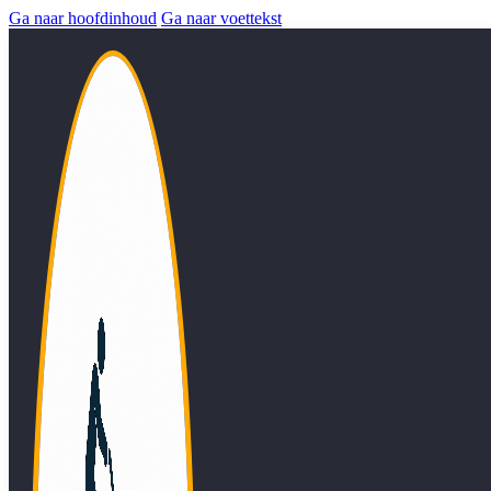
Ga naar hoofdinhoud
Ga naar voettekst