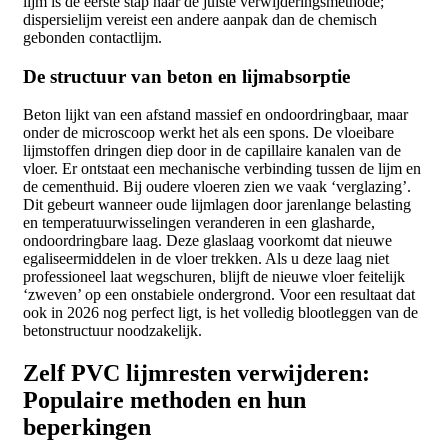
lijm is de eerste stap naar de juiste verwijderingsmethode;
dispersielijm vereist een andere aanpak dan de chemisch
gebonden contactlijm.
De structuur van beton en lijmabsorptie
Beton lijkt van een afstand massief en ondoordringbaar, maar
onder de microscoop werkt het als een spons. De vloeibare
lijmstoffen dringen diep door in de capillaire kanalen van de
vloer. Er ontstaat een mechanische verbinding tussen de lijm en
de cementhuid. Bij oudere vloeren zien we vaak ‘verglazing’.
Dit gebeurt wanneer oude lijmlagen door jarenlange belasting
en temperatuurwisselingen veranderen in een glasharde,
ondoordringbare laag. Deze glaslaag voorkomt dat nieuwe
egaliseermiddelen in de vloer trekken. Als u deze laag niet
professioneel laat wegschuren, blijft de nieuwe vloer feitelijk
‘zweven’ op een onstabiele ondergrond. Voor een resultaat dat
ook in 2026 nog perfect ligt, is het volledig blootleggen van de
betonstructuur noodzakelijk.
Zelf PVC lijmresten verwijderen:
Populaire methoden en hun
beperkingen