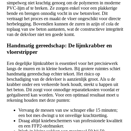
simpelweg niet krachtig genoeg om de polymeren in moderne
PVC-lijm af te breken. Ze zorgen enkel voor een plakkerige
bende en brengen onnodig vocht in uw betonvloer. Dit
vertraagt het proces en maakt de vloer ongeschikt voor directe
herbelegging. Bovendien kunnen de zuren in azijn of cola de
toplaag van uw beton aantasten, wat de constructieve integriteit
van de dekvloer niet ten goede komt.
Handmatig gereedschap: De lijmkrabber en
vloerstripper
Een degelijke lijmkrabber is essentieel voor het precisiewerk
langs de muren en in kleine hoeken. Bij grotere ruimtes schiet
handmatig gereedschap echter tekort. Het risico op
beschadiging van de dekvloer is aanzienlijk groot. Als u de
krabber onder een verkeerde hoek houdt, steekt u happen uit
het beton. Dit zorgt voor onnodige reparatiekosten voordat er
geëgaliseerd kan worden. Voor een optimaal resultaat moet u
rekening houden met deze punten:
Vervang de messen van uw schraper elke 15 minuten;
een bot mes dwingt u tot onveilige krachtzetting.
Draag altijd kniebeschermers van professionele kwaliteit
en een FFP2-stofmasker.