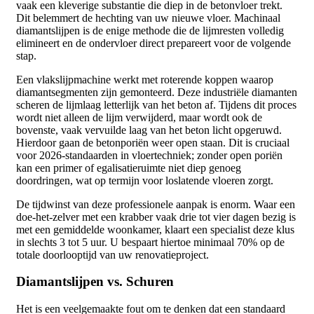
vaak een kleverige substantie die diep in de betonvloer trekt.
Dit belemmert de hechting van uw nieuwe vloer. Machinaal
diamantslijpen is de enige methode die de lijmresten volledig
elimineert en de ondervloer direct prepareert voor de volgende
stap.
Een vlakslijpmachine werkt met roterende koppen waarop
diamantsegmenten zijn gemonteerd. Deze industriële diamanten
scheren de lijmlaag letterlijk van het beton af. Tijdens dit proces
wordt niet alleen de lijm verwijderd, maar wordt ook de
bovenste, vaak vervuilde laag van het beton licht opgeruwd.
Hierdoor gaan de betonporiën weer open staan. Dit is cruciaal
voor 2026-standaarden in vloertechniek; zonder open poriën
kan een primer of egalisatieruimte niet diep genoeg
doordringen, wat op termijn voor loslatende vloeren zorgt.
De tijdwinst van deze professionele aanpak is enorm. Waar een
doe-het-zelver met een krabber vaak drie tot vier dagen bezig is
met een gemiddelde woonkamer, klaart een specialist deze klus
in slechts 3 tot 5 uur. U bespaart hiertoe minimaal 70% op de
totale doorlooptijd van uw renovatieproject.
Diamantslijpen vs. Schuren
Het is een veelgemaakte fout om te denken dat een standaard