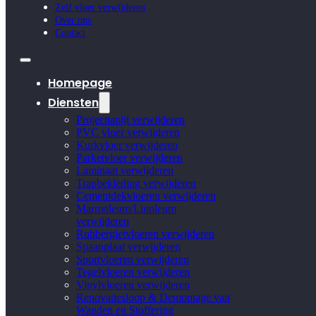
Zelf vloer verwijderen
Over ons
Contact
Homepage
Diensten
Projecttapijt verwijderen
PVC vloer verwijderen
Kurkvloer verwijderen
Parketvloer verwijderen
Laminaat verwijderen
Trapbekleding verwijderen
Cementdekvloeren verwijderen
Marmoleum/Linoleum
verwijderen
Rubbergietvloeren verwijderen
Spaanplaat verwijderen
Sportvloeren verwijderen
Tegelvloeren verwijderen
Vinylvloeren verwijderen
Renovatiesloop & Demontage van
Wanden en Stoffering