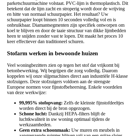
parketschuurmachine volstaat. PVC-lijm is thermoplastisch. Dit
betekent dat de lijm zacht en stroperig wordt door de wrijving
en hitte van normaal schuurpapier. Het resultaat? Uw
schuurpapier loopt binnen 10 seconden volledig vol en is
onbruikbaar. Diamantsegmenten zijn specifiek ontworpen om
koel te blijven en door de taaie structuur van dikke lijmbedden
heen te snijden zonder vast te lopen. Dit maakt het proces 10
keer effectiever dan traditioneel schuren.
Stofarm werken in bewoonde huizen
Veel woningbezitters zien op tegen het stof dat vrijkomt bij
betonbewerking. Wij begrijpen die zorg volledig. Daarom
koppelen wij onze slijpmachines direct aan industriële H-klasse
stofzuigers. Deze stofzuigers voldoen aan de strengste
Europese normen voor fijnstofbeheersing. Enkele voordelen
van deze werkwijze:
99,995% stofopvang:
Zelfs de kleinste fijnstofdeeltjes
worden direct bij de bron opgezogen.
Schone lucht:
Dankzij HEPA-filters blijft de
luchtkwaliteit in uw woning optimaal tijdens de
werkzaamheden.
Geen extra schoonmaak:
Uw muren en meubels in
aangrenzende ruimtes blijven vrij van een grijze sluier.