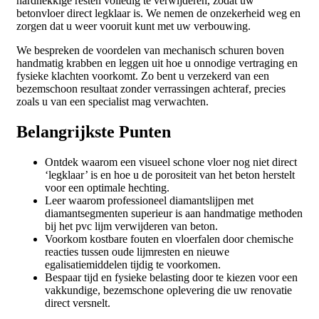
hardnekkige resten volledig te verwijderen, zodat uw
betonvloer direct legklaar is. We nemen de onzekerheid weg en
zorgen dat u weer vooruit kunt met uw verbouwing.
We bespreken de voordelen van mechanisch schuren boven
handmatig krabben en leggen uit hoe u onnodige vertraging en
fysieke klachten voorkomt. Zo bent u verzekerd van een
bezemschoon resultaat zonder verrassingen achteraf, precies
zoals u van een specialist mag verwachten.
Belangrijkste Punten
Ontdek waarom een visueel schone vloer nog niet direct
‘legklaar’ is en hoe u de porositeit van het beton herstelt
voor een optimale hechting.
Leer waarom professioneel diamantslijpen met
diamantsegmenten superieur is aan handmatige methoden
bij het pvc lijm verwijderen van beton.
Voorkom kostbare fouten en vloerfalen door chemische
reacties tussen oude lijmresten en nieuwe
egalisatiemiddelen tijdig te voorkomen.
Bespaar tijd en fysieke belasting door te kiezen voor een
vakkundige, bezemschone oplevering die uw renovatie
direct versnelt.