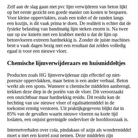
Zelf aan de slag gaan met pvc lijm verwijderen van beton lijkt
op het eerste gezicht een goede manier om kosten te besparen.
Voor kleine oppervlaktes, zoals een toilet of de randen langs
een kozijn, is dit vaak prima te doen. De realiteit is echter dat de
fysieke belasting van handmatig lijm steken enorm is. Na twee
uur op uw knieën met een krabber merkt u dat de lijm op
betonvloeren extreem hardnekkig is. Zonder de juiste machines
bent u vaak dagen bezig met een resultaat dat zelden volledig
egaal is voor een nieuwe vloer.
Chemische lijmverwijderaars en huismiddeltjes
Producten zoals HG lijmverwijderaar zijn effectief op niet-
poreuze oppervlakken, maar beton is een ander verhaal. Beton
werkt als een spons. Wanneer u chemische middelen aanbrengt,
trekken deze diep in de poriën van de vloer. Dit veroorzaakt
een onzichtbaar maar hardnekkig residu. Dit residu kan de
hechting van uw nieuwe vloer of egalisatiemiddel in de
toekomst ernstig verstoren. Uit praktijkgegevens blijkt dat in
85% van de gevallen waarin nieuwe vloeren na korte tijd
loslaten, een onjuist gereinigde ondervloer de hoofdoorzaak is.
Internetverhalen over cola, pindakaas of azijn als wondermiddel
moet u met een korrel zout nemen. Deze middelen zijn