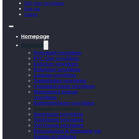
Zelf vloer verwijderen
Over ons
Contact
Homepage
Diensten
Projecttapijt verwijderen
PVC vloer verwijderen
Kurkvloer verwijderen
Parketvloer verwijderen
Laminaat verwijderen
Trapbekleding verwijderen
Cementdekvloeren verwijderen
Marmoleum/Linoleum
verwijderen
Rubbergietvloeren verwijderen
Spaanplaat verwijderen
Sportvloeren verwijderen
Tegelvloeren verwijderen
Vinylvloeren verwijderen
Renovatiesloop & Demontage van
Wanden en Stoffering