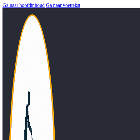
Ga naar hoofdinhoud
Ga naar voettekst