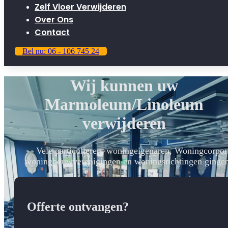
Zelf Vloer Verwijderen
Over Ons
Contact
Bel nu: 06 - 106 745 24
Wij kunnen uw
Marmoleum/Linoleum
verwijderen
Vele particulieren, woningeigenaren, Woningcorpora
woningbouwverenigingen en woningstichtingen gingen
Offerte ontvangen?