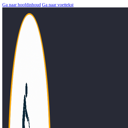
Ga naar hoofdinhoud
Ga naar voettekst