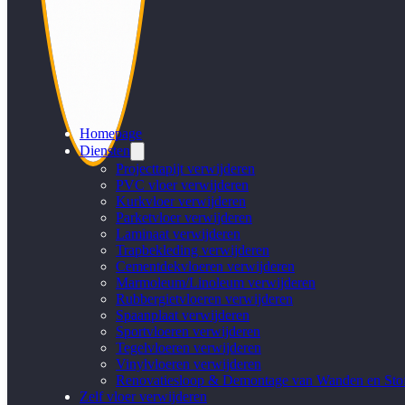
Homepage
Diensten
Projecttapijt verwijderen
PVC vloer verwijderen
Kurkvloer verwijderen
Parketvloer verwijderen
Laminaat verwijderen
Trapbekleding verwijderen
Cementdekvloeren verwijderen
Marmoleum/Linoleum verwijderen
Rubbergietvloeren verwijderen
Spaanplaat verwijderen
Sportvloeren verwijderen
Tegelvloeren verwijderen
Vinylvloeren verwijderen
Renovatiesloop & Demontage van Wanden en Stof
Zelf vloer verwijderen