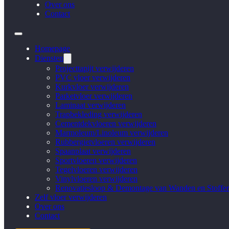
Over ons
Contact
Homepage
Diensten
Projecttapijt verwijderen
PVC vloer verwijderen
Kurkvloer verwijderen
Parketvloer verwijderen
Laminaat verwijderen
Trapbekleding verwijderen
Cementdekvloeren verwijderen
Marmoleum/Linoleum verwijderen
Rubbergietvloeren verwijderen
Spaanplaat verwijderen
Sportvloeren verwijderen
Tegelvloeren verwijderen
Vinylvloeren verwijderen
Renovatiesloop & Demontage van Wanden en Stoffer
Zelf vloer verwijderen
Over ons
Contact