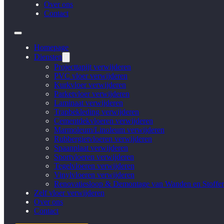
Over ons
Contact
Homepage
Diensten
Projecttapijt verwijderen
PVC vloer verwijderen
Kurkvloer verwijderen
Parketvloer verwijderen
Laminaat verwijderen
Trapbekleding verwijderen
Cementdekvloeren verwijderen
Marmoleum/Linoleum verwijderen
Rubbergietvloeren verwijderen
Spaanplaat verwijderen
Sportvloeren verwijderen
Tegelvloeren verwijderen
Vinylvloeren verwijderen
Renovatiesloop & Demontage van Wanden en Stoffer
Zelf vloer verwijderen
Over ons
Contact