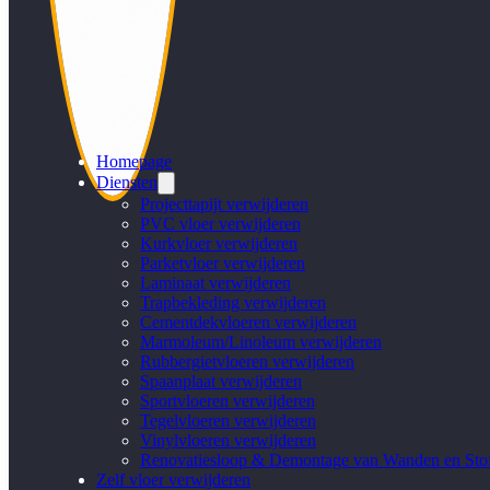
Homepage
Diensten
Projecttapijt verwijderen
PVC vloer verwijderen
Kurkvloer verwijderen
Parketvloer verwijderen
Laminaat verwijderen
Trapbekleding verwijderen
Cementdekvloeren verwijderen
Marmoleum/Linoleum verwijderen
Rubbergietvloeren verwijderen
Spaanplaat verwijderen
Sportvloeren verwijderen
Tegelvloeren verwijderen
Vinylvloeren verwijderen
Renovatiesloop & Demontage van Wanden en Stof
Zelf vloer verwijderen