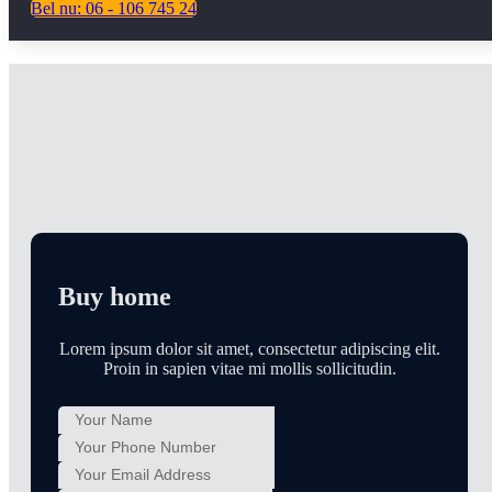
Bel nu: 06 - 106 745 24
Looking to buy Your Next D
Lorem ipsum dolor sit amet, consectetur adipiscing elit. 
porttitor nisi faucibus lorem urna.
Buy home
Lorem ipsum dolor sit amet, consectetur adipiscing elit.
Proin in sapien vitae mi mollis sollicitudin.