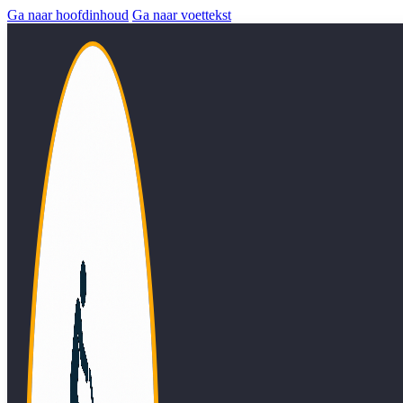
Ga naar hoofdinhoud
Ga naar voettekst