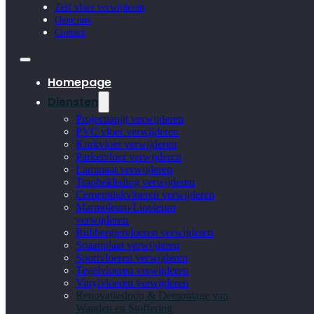
Zelf vloer verwijderen
Over ons
Contact
Homepage
Diensten
Projecttapijt verwijderen
PVC vloer verwijderen
Kurkvloer verwijderen
Parketvloer verwijderen
Laminaat verwijderen
Trapbekleding verwijderen
Cementdekvloeren verwijderen
Marmoleum/Linoleum
verwijderen
Rubbergietvloeren verwijderen
Spaanplaat verwijderen
Sportvloeren verwijderen
Tegelvloeren verwijderen
Vinylvloeren verwijderen
Renovatiesloop & Demontage van
Wanden en Stoffering