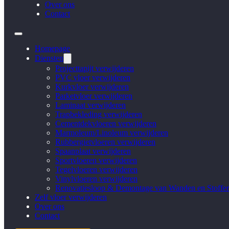
Over ons
Contact
Homepage
Diensten
Projecttapijt verwijderen
PVC vloer verwijderen
Kurkvloer verwijderen
Parketvloer verwijderen
Laminaat verwijderen
Trapbekleding verwijderen
Cementdekvloeren verwijderen
Marmoleum/Linoleum verwijderen
Rubbergietvloeren verwijderen
Spaanplaat verwijderen
Sportvloeren verwijderen
Tegelvloeren verwijderen
Vinylvloeren verwijderen
Renovatiesloop & Demontage van Wanden en Stoffer
Zelf vloer verwijderen
Over ons
Contact