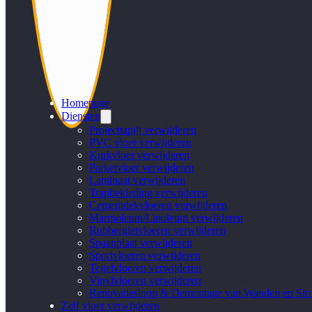
Homepage
Diensten
Projecttapijt verwijderen
PVC vloer verwijderen
Kurkvloer verwijderen
Parketvloer verwijderen
Laminaat verwijderen
Trapbekleding verwijderen
Cementdekvloeren verwijderen
Marmoleum/Linoleum verwijderen
Rubbergietvloeren verwijderen
Spaanplaat verwijderen
Sportvloeren verwijderen
Tegelvloeren verwijderen
Vinylvloeren verwijderen
Renovatiesloop & Demontage van Wanden en Stof
Zelf vloer verwijderen