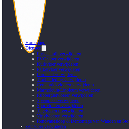
Homepage
Diensten
Projecttapijt verwijderen
PVC vloer verwijderen
Kurkvloer verwijderen
Parketvloer verwijderen
Laminaat verwijderen
Trapbekleding verwijderen
Cementdekvloeren verwijderen
Marmoleum/Linoleum verwijderen
Rubbergietvloeren verwijderen
Spaanplaat verwijderen
Sportvloeren verwijderen
Tegelvloeren verwijderen
Vinylvloeren verwijderen
Renovatiesloop & Demontage van Wanden en Stof
Zelf vloer verwijderen