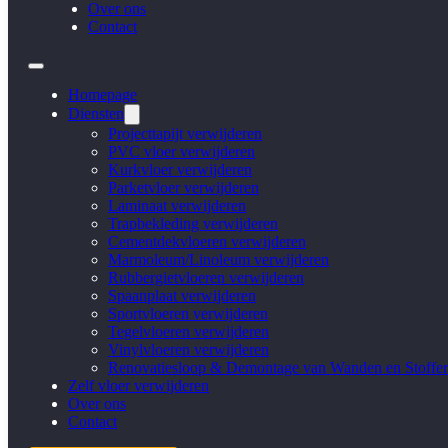
Over ons
Contact
Homepage
Diensten
Projecttapijt verwijderen
PVC vloer verwijderen
Kurkvloer verwijderen
Parketvloer verwijderen
Laminaat verwijderen
Trapbekleding verwijderen
Cementdekvloeren verwijderen
Marmoleum/Linoleum verwijderen
Rubbergietvloeren verwijderen
Spaanplaat verwijderen
Sportvloeren verwijderen
Tegelvloeren verwijderen
Vinylvloeren verwijderen
Renovatiesloop & Demontage van Wanden en Stoffer
Zelf vloer verwijderen
Over ons
Contact