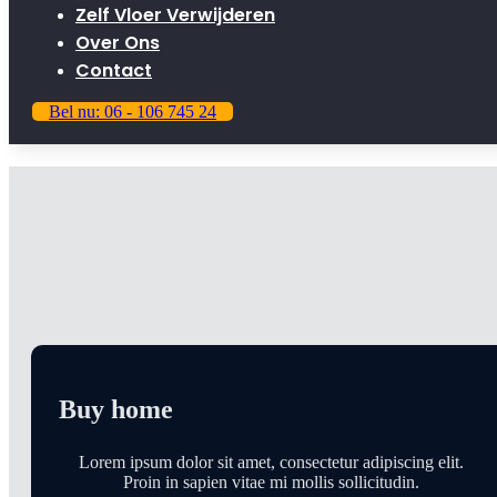
Zelf Vloer Verwijderen
Over Ons
Contact
Bel nu: 06 - 106 745 24
Looking to buy Your Next
Dream Home?
Lorem ipsum dolor sit amet, consectetur adipiscing eli
porttitor nisi faucibus lorem urna.
Buy home
Lorem ipsum dolor sit amet, consectetur adipiscing elit.
Proin in sapien vitae mi mollis sollicitudin.