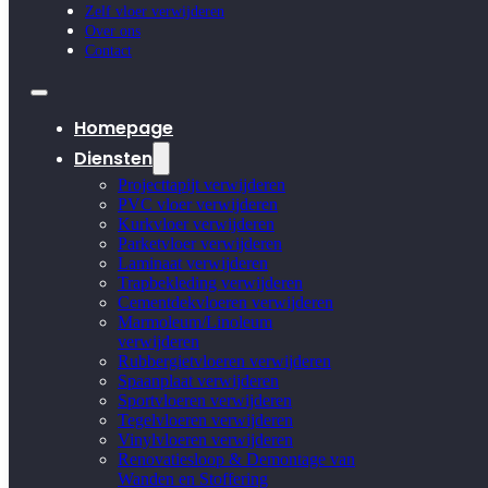
Zelf vloer verwijderen
Over ons
Contact
Homepage
Diensten
Projecttapijt verwijderen
PVC vloer verwijderen
Kurkvloer verwijderen
Parketvloer verwijderen
Laminaat verwijderen
Trapbekleding verwijderen
Cementdekvloeren verwijderen
Marmoleum/Linoleum
verwijderen
Rubbergietvloeren verwijderen
Spaanplaat verwijderen
Sportvloeren verwijderen
Tegelvloeren verwijderen
Vinylvloeren verwijderen
Renovatiesloop & Demontage van
Wanden en Stoffering