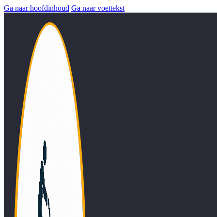
Ga naar hoofdinhoud
Ga naar voettekst