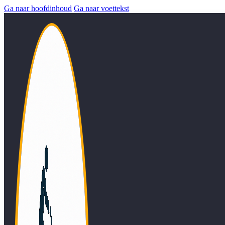
Ga naar hoofdinhoud
Ga naar voettekst