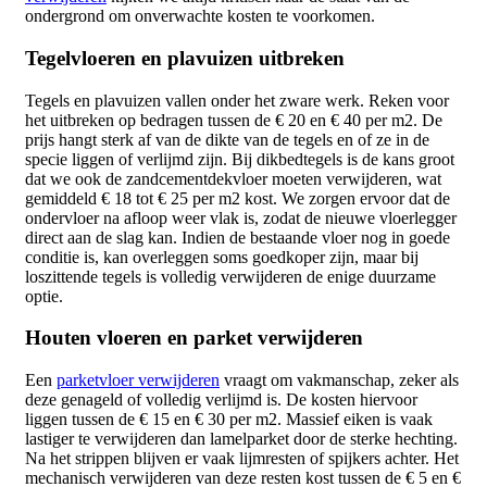
ondergrond om onverwachte kosten te voorkomen.
Tegelvloeren en plavuizen uitbreken
Tegels en plavuizen vallen onder het zware werk. Reken voor
het uitbreken op bedragen tussen de € 20 en € 40 per m2. De
prijs hangt sterk af van de dikte van de tegels en of ze in de
specie liggen of verlijmd zijn. Bij dikbedtegels is de kans groot
dat we ook de zandcementdekvloer moeten verwijderen, wat
gemiddeld € 18 tot € 25 per m2 kost. We zorgen ervoor dat de
ondervloer na afloop weer vlak is, zodat de nieuwe vloerlegger
direct aan de slag kan. Indien de bestaande vloer nog in goede
conditie is, kan overleggen soms goedkoper zijn, maar bij
loszittende tegels is volledig verwijderen de enige duurzame
optie.
Houten vloeren en parket verwijderen
Een
parketvloer verwijderen
vraagt om vakmanschap, zeker als
deze genageld of volledig verlijmd is. De kosten hiervoor
liggen tussen de € 15 en € 30 per m2. Massief eiken is vaak
lastiger te verwijderen dan lamelparket door de sterke hechting.
Na het strippen blijven er vaak lijmresten of spijkers achter. Het
mechanisch verwijderen van deze resten kost tussen de € 5 en €