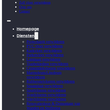
Zelf vloer verwijderen
Over ons
Contact
Homepage
Diensten
Projecttapijt verwijderen
PVC vloer verwijderen
Kurkvloer verwijderen
Parketvloer verwijderen
Laminaat verwijderen
Trapbekleding verwijderen
Cementdekvloeren verwijderen
Marmoleum/Linoleum
verwijderen
Rubbergietvloeren verwijderen
Spaanplaat verwijderen
Sportvloeren verwijderen
Tegelvloeren verwijderen
Vinylvloeren verwijderen
Renovatiesloop & Demontage van
Wanden en Stoffering