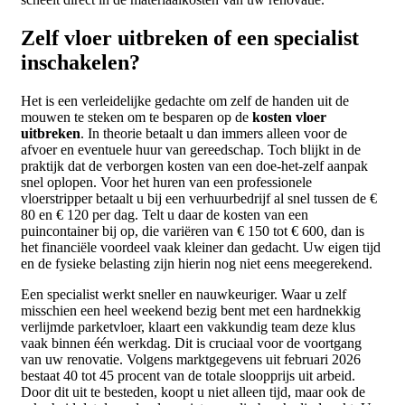
Zelf vloer uitbreken of een specialist
inschakelen?
Het is een verleidelijke gedachte om zelf de handen uit de
mouwen te steken om te besparen op de
kosten vloer
uitbreken
. In theorie betaalt u dan immers alleen voor de
afvoer en eventuele huur van gereedschap. Toch blijkt in de
praktijk dat de verborgen kosten van een doe-het-zelf aanpak
snel oplopen. Voor het huren van een professionele
vloerstripper betaalt u bij een verhuurbedrijf al snel tussen de €
80 en € 120 per dag. Telt u daar de kosten van een
puincontainer bij op, die variëren van € 150 tot € 600, dan is
het financiële voordeel vaak kleiner dan gedacht. Uw eigen tijd
en de fysieke belasting zijn hierin nog niet eens meegerekend.
Een specialist werkt sneller en nauwkeuriger. Waar u zelf
misschien een heel weekend bezig bent met een hardnekkig
verlijmde parketvloer, klaart een vakkundig team deze klus
vaak binnen één werkdag. Dit is cruciaal voor de voortgang
van uw renovatie. Volgens marktgegevens uit februari 2026
bestaat 40 tot 45 procent van de totale sloopprijs uit arbeid.
Door dit uit te besteden, koopt u niet alleen tijd, maar ook de