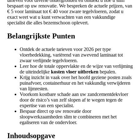
tarieven voor diverse ondergronden en ontdekt u hoe u slim
bespaart op uw renovatie. We bespreken de actuele prijzen, van
€ 5 voor laminaat tot € 40 voor zware tegelvloeren, zodat u
exact weet wat u kunt verwachten van een vakkundige
specialist die alles bezemschoon oplevert.
Belangrijkste Punten
Ontdek de actuele tarieven voor 2026 per type
vloerbedekking, variërend van zwevend laminaat tot
zwaar verlijmde tegelvloeren.
Leer hoe de totale oppervlakte en de wijze van verlijming
de uiteindelijke
kosten vloer uitbreken
bepalen.
Krijg inzicht in vaak over het hoofd geziene posten zoals
puinafvoer, containerhuur en het vakkundig verwijderen
van lijmresten.
Voorkom kostbare schade aan uw zandcementdekvloer
door de risico’s van zelf slopen af te wegen tegen de
expertise van een specialist.
Bespaar direct op uw renovatie door
sloopwerkzaamheden slim te combineren met het
egaliseren van de ondervloer.
Inhoudsopgave