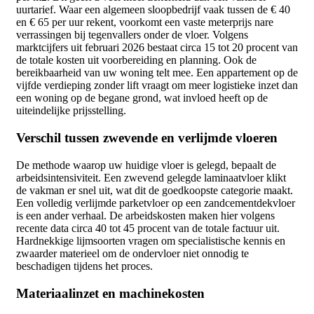
uurtarief. Waar een algemeen sloopbedrijf vaak tussen de € 40
en € 65 per uur rekent, voorkomt een vaste meterprijs nare
verrassingen bij tegenvallers onder de vloer. Volgens
marktcijfers uit februari 2026 bestaat circa 15 tot 20 procent van
de totale kosten uit voorbereiding en planning. Ook de
bereikbaarheid van uw woning telt mee. Een appartement op de
vijfde verdieping zonder lift vraagt om meer logistieke inzet dan
een woning op de begane grond, wat invloed heeft op de
uiteindelijke prijsstelling.
Verschil tussen zwevende en verlijmde vloeren
De methode waarop uw huidige vloer is gelegd, bepaalt de
arbeidsintensiviteit. Een zwevend gelegde laminaatvloer klikt
de vakman er snel uit, wat dit de goedkoopste categorie maakt.
Een volledig verlijmde parketvloer op een zandcementdekvloer
is een ander verhaal. De arbeidskosten maken hier volgens
recente data circa 40 tot 45 procent van de totale factuur uit.
Hardnekkige lijmsoorten vragen om specialistische kennis en
zwaarder materieel om de ondervloer niet onnodig te
beschadigen tijdens het proces.
Materiaalinzet en machinekosten