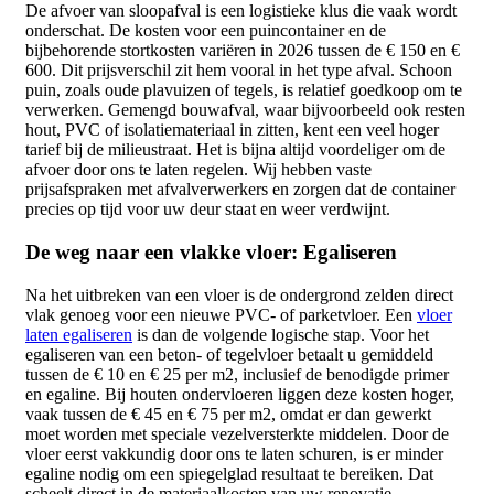
De afvoer van sloopafval is een logistieke klus die vaak wordt
onderschat. De kosten voor een puincontainer en de
bijbehorende stortkosten variëren in 2026 tussen de € 150 en €
600. Dit prijsverschil zit hem vooral in het type afval. Schoon
puin, zoals oude plavuizen of tegels, is relatief goedkoop om te
verwerken. Gemengd bouwafval, waar bijvoorbeeld ook resten
hout, PVC of isolatiemateriaal in zitten, kent een veel hoger
tarief bij de milieustraat. Het is bijna altijd voordeliger om de
afvoer door ons te laten regelen. Wij hebben vaste
prijsafspraken met afvalverwerkers en zorgen dat de container
precies op tijd voor uw deur staat en weer verdwijnt.
De weg naar een vlakke vloer: Egaliseren
Na het uitbreken van een vloer is de ondergrond zelden direct
vlak genoeg voor een nieuwe PVC- of parketvloer. Een
vloer
laten egaliseren
is dan de volgende logische stap. Voor het
egaliseren van een beton- of tegelvloer betaalt u gemiddeld
tussen de € 10 en € 25 per m2, inclusief de benodigde primer
en egaline. Bij houten ondervloeren liggen deze kosten hoger,
vaak tussen de € 45 en € 75 per m2, omdat er dan gewerkt
moet worden met speciale vezelversterkte middelen. Door de
vloer eerst vakkundig door ons te laten schuren, is er minder
egaline nodig om een spiegelglad resultaat te bereiken. Dat
scheelt direct in de materiaalkosten van uw renovatie.