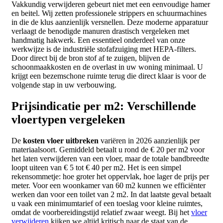
Vakkundig verwijderen gebeurt niet met een eenvoudige hamer
en beitel. Wij zetten professionele strippers en schuurmachines
in die de klus aanzienlijk versnellen. Deze moderne apparatuur
verlaagt de benodigde manuren drastisch vergeleken met
handmatig hakwerk. Een essentieel onderdeel van onze
werkwijze is de industriële stofafzuiging met HEPA-filters.
Door direct bij de bron stof af te zuigen, blijven de
schoonmaakkosten en de overlast in uw woning minimaal. U
krijgt een bezemschone ruimte terug die direct klaar is voor de
volgende stap in uw verbouwing.
Prijsindicatie per m2: Verschillende
vloertypen vergeleken
De
kosten vloer uitbreken
variëren in 2026 aanzienlijk per
materiaalsoort. Gemiddeld betaalt u rond de € 20 per m2 voor
het laten verwijderen van een vloer, maar de totale bandbreedte
loopt uiteen van € 5 tot € 40 per m2. Het is een simpel
rekensommetje: hoe groter het oppervlak, hoe lager de prijs per
meter. Voor een woonkamer van 60 m2 kunnen we efficiënter
werken dan voor een toilet van 2 m2. In dat laatste geval betaalt
u vaak een minimumtarief of een toeslag voor kleine ruimtes,
omdat de voorbereidingstijd relatief zwaar weegt. Bij het
vloer
verwijderen
kijken we altijd kritisch naar de staat van de