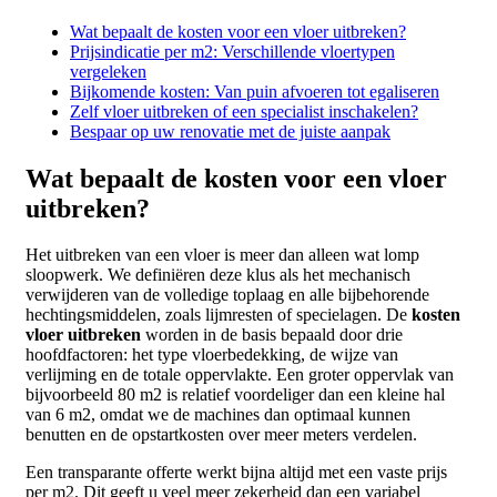
Wat bepaalt de kosten voor een vloer uitbreken?
Prijsindicatie per m2: Verschillende vloertypen
vergeleken
Bijkomende kosten: Van puin afvoeren tot egaliseren
Zelf vloer uitbreken of een specialist inschakelen?
Bespaar op uw renovatie met de juiste aanpak
Wat bepaalt de kosten voor een vloer
uitbreken?
Het uitbreken van een vloer is meer dan alleen wat lomp
sloopwerk. We definiëren deze klus als het mechanisch
verwijderen van de volledige toplaag en alle bijbehorende
hechtingsmiddelen, zoals lijmresten of specielagen. De
kosten
vloer uitbreken
worden in de basis bepaald door drie
hoofdfactoren: het type vloerbedekking, de wijze van
verlijming en de totale oppervlakte. Een groter oppervlak van
bijvoorbeeld 80 m2 is relatief voordeliger dan een kleine hal
van 6 m2, omdat we de machines dan optimaal kunnen
benutten en de opstartkosten over meer meters verdelen.
Een transparante offerte werkt bijna altijd met een vaste prijs
per m2. Dit geeft u veel meer zekerheid dan een variabel