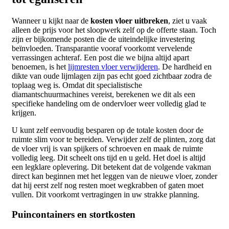
Wanneer u kijkt naar de
kosten vloer uitbreken
, ziet u vaak
alleen de prijs voor het sloopwerk zelf op de offerte staan. Toch
zijn er bijkomende posten die de uiteindelijke investering
beïnvloeden. Transparantie vooraf voorkomt vervelende
verrassingen achteraf. Een post die we bijna altijd apart
benoemen, is het
lijmresten vloer verwijderen
. De hardheid en
dikte van oude lijmlagen zijn pas echt goed zichtbaar zodra de
toplaag weg is. Omdat dit specialistische
diamantschuurmachines vereist, berekenen we dit als een
specifieke handeling om de ondervloer weer volledig glad te
krijgen.
U kunt zelf eenvoudig besparen op de totale kosten door de
ruimte slim voor te bereiden. Verwijder zelf de plinten, zorg dat
de vloer vrij is van spijkers of schroeven en maak de ruimte
volledig leeg. Dit scheelt ons tijd en u geld. Het doel is altijd
een legklare oplevering. Dit betekent dat de volgende vakman
direct kan beginnen met het leggen van de nieuwe vloer, zonder
dat hij eerst zelf nog resten moet wegkrabben of gaten moet
vullen. Dit voorkomt vertragingen in uw strakke planning.
Puincontainers en stortkosten