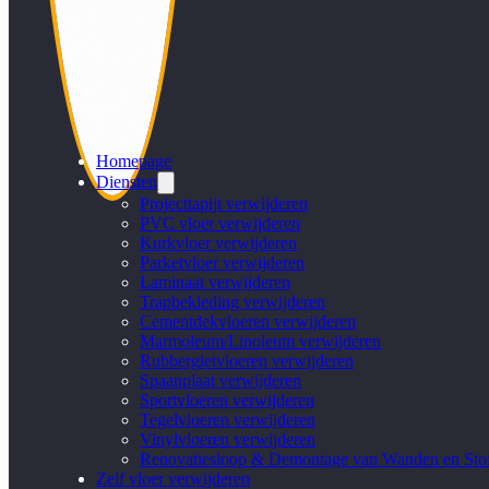
Homepage
Diensten
Projecttapijt verwijderen
PVC vloer verwijderen
Kurkvloer verwijderen
Parketvloer verwijderen
Laminaat verwijderen
Trapbekleding verwijderen
Cementdekvloeren verwijderen
Marmoleum/Linoleum verwijderen
Rubbergietvloeren verwijderen
Spaanplaat verwijderen
Sportvloeren verwijderen
Tegelvloeren verwijderen
Vinylvloeren verwijderen
Renovatiesloop & Demontage van Wanden en Stof
Zelf vloer verwijderen