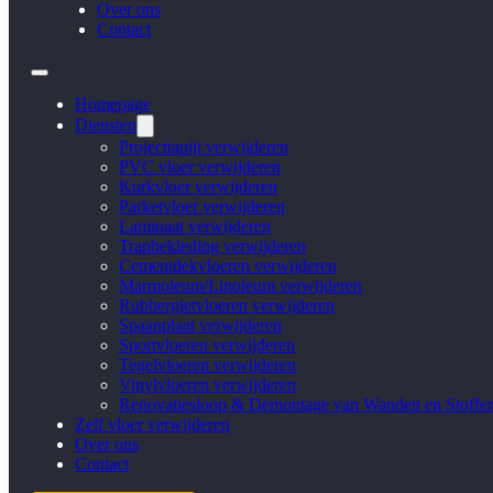
Over ons
Contact
Homepage
Diensten
Projecttapijt verwijderen
PVC vloer verwijderen
Kurkvloer verwijderen
Parketvloer verwijderen
Laminaat verwijderen
Trapbekleding verwijderen
Cementdekvloeren verwijderen
Marmoleum/Linoleum verwijderen
Rubbergietvloeren verwijderen
Spaanplaat verwijderen
Sportvloeren verwijderen
Tegelvloeren verwijderen
Vinylvloeren verwijderen
Renovatiesloop & Demontage van Wanden en Stoffer
Zelf vloer verwijderen
Over ons
Contact