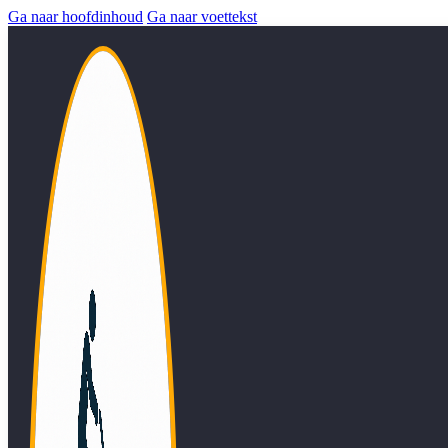
Ga naar hoofdinhoud
Ga naar voettekst