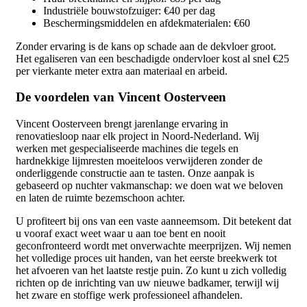
Industriële bouwstofzuiger: €40 per dag
Beschermingsmiddelen en afdekmaterialen: €60
Zonder ervaring is de kans op schade aan de dekvloer groot.
Het egaliseren van een beschadigde ondervloer kost al snel €25
per vierkante meter extra aan materiaal en arbeid.
De voordelen van Vincent Oosterveen
Vincent Oosterveen brengt jarenlange ervaring in
renovatiesloop naar elk project in Noord-Nederland. Wij
werken met gespecialiseerde machines die tegels en
hardnekkige lijmresten moeiteloos verwijderen zonder de
onderliggende constructie aan te tasten. Onze aanpak is
gebaseerd op nuchter vakmanschap: we doen wat we beloven
en laten de ruimte bezemschoon achter.
U profiteert bij ons van een vaste aanneemsom. Dit betekent dat
u vooraf exact weet waar u aan toe bent en nooit
geconfronteerd wordt met onverwachte meerprijzen. Wij nemen
het volledige proces uit handen, van het eerste breekwerk tot
het afvoeren van het laatste restje puin. Zo kunt u zich volledig
richten op de inrichting van uw nieuwe badkamer, terwijl wij
het zware en stoffige werk professioneel afhandelen.