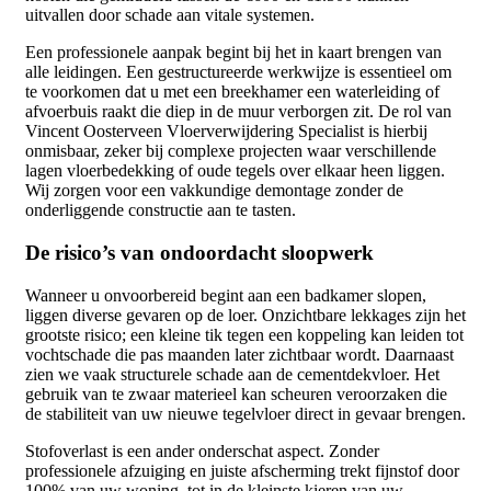
uitvallen door schade aan vitale systemen.
Een professionele aanpak begint bij het in kaart brengen van
alle leidingen. Een gestructureerde werkwijze is essentieel om
te voorkomen dat u met een breekhamer een waterleiding of
afvoerbuis raakt die diep in de muur verborgen zit. De rol van
Vincent Oosterveen Vloerverwijdering Specialist is hierbij
onmisbaar, zeker bij complexe projecten waar verschillende
lagen vloerbedekking of oude tegels over elkaar heen liggen.
Wij zorgen voor een vakkundige demontage zonder de
onderliggende constructie aan te tasten.
De risico’s van ondoordacht sloopwerk
Wanneer u onvoorbereid begint aan een badkamer slopen,
liggen diverse gevaren op de loer. Onzichtbare lekkages zijn het
grootste risico; een kleine tik tegen een koppeling kan leiden tot
vochtschade die pas maanden later zichtbaar wordt. Daarnaast
zien we vaak structurele schade aan de cementdekvloer. Het
gebruik van te zwaar materieel kan scheuren veroorzaken die
de stabiliteit van uw nieuwe tegelvloer direct in gevaar brengen.
Stofoverlast is een ander onderschat aspect. Zonder
professionele afzuiging en juiste afscherming trekt fijnstof door
100% van uw woning, tot in de kleinste kieren van uw