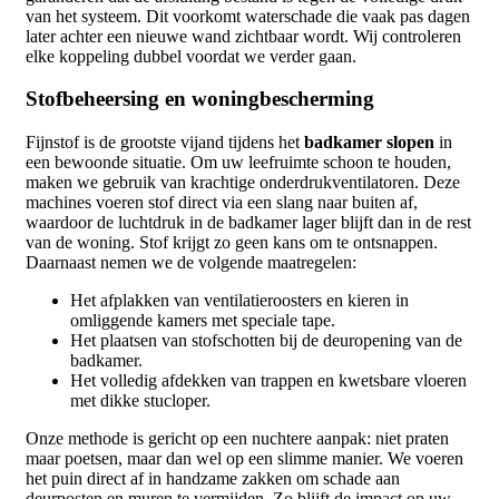
van het systeem. Dit voorkomt waterschade die vaak pas dagen
later achter een nieuwe wand zichtbaar wordt. Wij controleren
elke koppeling dubbel voordat we verder gaan.
Stofbeheersing en woningbescherming
Fijnstof is de grootste vijand tijdens het
badkamer slopen
in
een bewoonde situatie. Om uw leefruimte schoon te houden,
maken we gebruik van krachtige onderdrukventilatoren. Deze
machines voeren stof direct via een slang naar buiten af,
waardoor de luchtdruk in de badkamer lager blijft dan in de rest
van de woning. Stof krijgt zo geen kans om te ontsnappen.
Daarnaast nemen we de volgende maatregelen:
Het afplakken van ventilatieroosters en kieren in
omliggende kamers met speciale tape.
Het plaatsen van stofschotten bij de deuropening van de
badkamer.
Het volledig afdekken van trappen en kwetsbare vloeren
met dikke stucloper.
Onze methode is gericht op een nuchtere aanpak: niet praten
maar poetsen, maar dan wel op een slimme manier. We voeren
het puin direct af in handzame zakken om schade aan
deurposten en muren te vermijden. Zo blijft de impact op uw