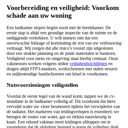
Voorbereiding en veiligheid: Voorkom
schade aan uw woning
Een badkamer slopen begint nooit met de breekhamer. De
eerste stap is altijd een grondige inspectie van de ruimte en de
omliggende vertrekken. U wilt immers niet dat een
onverwachte lekkage of kortsluiting de rest van uw verbouwing
vertraagt. Wij zorgen dat alle risico’s vooraf zijn uitgesloten
door een strakke planning en de juiste materialen te hanteren.
Veiligheid voor mens en omgeving staat hierbij centraal. Onze
vakmensen werken volgens strikte
veiligheidsrichtlijnen
en
dragen altijd FFP3-maskers, werkschoenen met stalen neuzen
en snijbestendige handschoenen om letsel te voorkomen.
Nutsvoorzieningen veiligstellen
Voordat de eerste tegel van de wand komt, tappen we de cv-
installatie in de badkamer volledig af. Dit voorkomt dat liters
vervuild water uw vloer besmeuren tijdens het verwijderen van
de radiator. Het markeren van leidingverlopen is essentieel; we
brengen de routes van water, gas en elektra nauwkeurig in
kaart. Een erkend vakman moet leidingen afdoppen om te
garanderen dat de afsluiting bestand is tegen de volledige druk