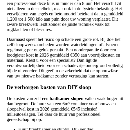
een professional deze klus in minder dan 8 uur. Het verschil zit
niet alleen in de snelheid, maar ook in de fysieke belasting. Het
verwijderen van tegels en betonmortel betekent dat u gemiddeld
1.200 tot 1.500 kilo aan puin door uw woning verplaatst. Dit
zware breekwerk leidt zonder de juiste techniek vaak tot
rugklachten of blessures.
Daarnaast speelt het risico op schade een grote rol. Bij doe-het-
zelf sloopwerkzaamheden worden waterleidingen of afvoeren
regelmatig per ongeluk geraakt. Een noodreparatie door een
loodgieter kost in 2026 gemiddeld €350 aan voorrijdkosten en
materiaal. Kiest u voor een specialist? Dan ligt de
verantwoordelijkheid voor een schadevrije ondergrond volledig
bij de uitvoerder. Dit geeft u de zekerheid dat de opbouwfase
van uw nieuwe badkamer zonder vertraging kan starten.
De verborgen kosten van DIY-sloop
De kosten van zelf een
badkamer slopen
vallen vaak hoger uit
dan begroot. De huur van een 6m³ container voor bouw- en
sloopafval kost in 2026 gemiddeld €545 inclusief
milieutoeslagen. Tel daar de huur van professioneel
gereedschap bij op:
Huur breekhamer en slijptol: €85 per dag