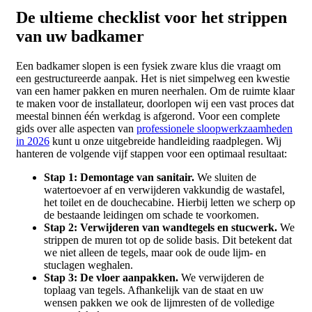
De ultieme checklist voor het strippen
van uw badkamer
Een badkamer slopen is een fysiek zware klus die vraagt om
een gestructureerde aanpak. Het is niet simpelweg een kwestie
van een hamer pakken en muren neerhalen. Om de ruimte klaar
te maken voor de installateur, doorlopen wij een vast proces dat
meestal binnen één werkdag is afgerond. Voor een complete
gids over alle aspecten van
professionele sloopwerkzaamheden
in 2026
kunt u onze uitgebreide handleiding raadplegen. Wij
hanteren de volgende vijf stappen voor een optimaal resultaat:
Stap 1: Demontage van sanitair.
We sluiten de
watertoevoer af en verwijderen vakkundig de wastafel,
het toilet en de douchecabine. Hierbij letten we scherp op
de bestaande leidingen om schade te voorkomen.
Stap 2: Verwijderen van wandtegels en stucwerk.
We
strippen de muren tot op de solide basis. Dit betekent dat
we niet alleen de tegels, maar ook de oude lijm- en
stuclagen weghalen.
Stap 3: De vloer aanpakken.
We verwijderen de
toplaag van tegels. Afhankelijk van de staat en uw
wensen pakken we ook de lijmresten of de volledige