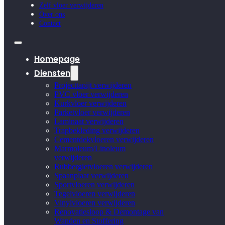
Zelf vloer verwijderen
Over ons
Contact
Homepage
Diensten
Projecttapijt verwijderen
PVC vloer verwijderen
Kurkvloer verwijderen
Parketvloer verwijderen
Laminaat verwijderen
Trapbekleding verwijderen
Cementdekvloeren verwijderen
Marmoleum/Linoleum
verwijderen
Rubbergietvloeren verwijderen
Spaanplaat verwijderen
Sportvloeren verwijderen
Tegelvloeren verwijderen
Vinylvloeren verwijderen
Renovatiesloop & Demontage van
Wanden en Stoffering