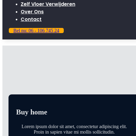
Zelf Vloer Verwijderen
Over Ons
Contact
Bel nu: 06 - 106 745 24
Looking to buy Your Next
Dream Home?
Lorem ipsum dolor sit amet, consectetur adipiscing eli
porttitor nisi faucibus lorem urna.
Buy home
Lorem ipsum dolor sit amet, consectetur adipiscing elit.
Proin in sapien vitae mi mollis sollicitudin.