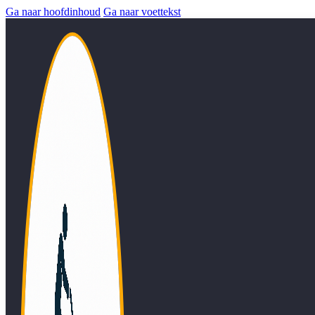
Ga naar hoofdinhoud
Ga naar voettekst