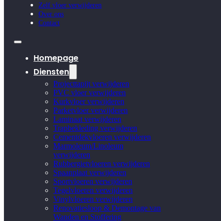
Zelf vloer verwijderen
Over ons
Contact
Homepage
Diensten
Projecttapijt verwijderen
PVC vloer verwijderen
Kurkvloer verwijderen
Parketvloer verwijderen
Laminaat verwijderen
Trapbekleding verwijderen
Cementdekvloeren verwijderen
Marmoleum/Linoleum
verwijderen
Rubbergietvloeren verwijderen
Spaanplaat verwijderen
Sportvloeren verwijderen
Tegelvloeren verwijderen
Vinylvloeren verwijderen
Renovatiesloop & Demontage van
Wanden en Stoffering