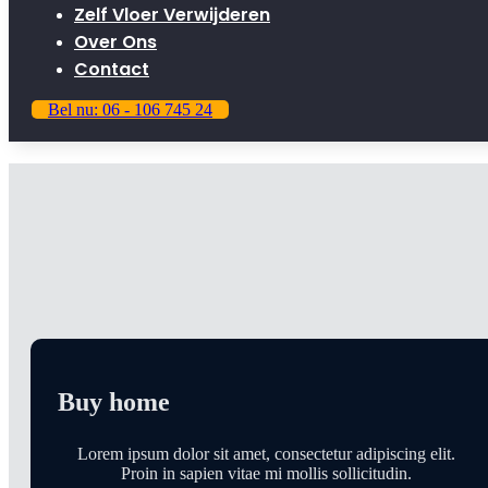
Zelf Vloer Verwijderen
Over Ons
Contact
Bel nu: 06 - 106 745 24
Looking to buy Your Next
Dream Home?
Lorem ipsum dolor sit amet, consectetur adipiscing eli
porttitor nisi faucibus lorem urna.
Buy home
Lorem ipsum dolor sit amet, consectetur adipiscing elit.
Proin in sapien vitae mi mollis sollicitudin.