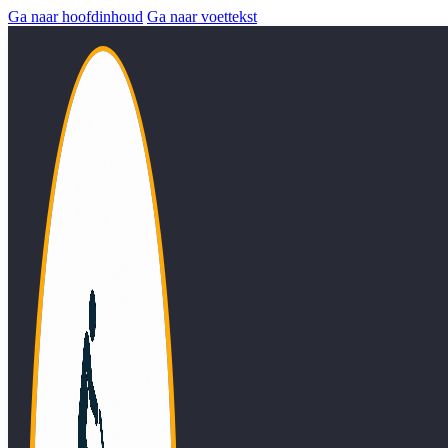
Ga naar hoofdinhoud
Ga naar voettekst