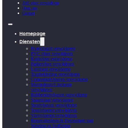
Zelf vloer verwijderen
Over ons
Contact
Homepage
Diensten
Projecttapijt verwijderen
PVC vloer verwijderen
Kurkvloer verwijderen
Parketvloer verwijderen
Laminaat verwijderen
Trapbekleding verwijderen
Cementdekvloeren verwijderen
Marmoleum/Linoleum
verwijderen
Rubbergietvloeren verwijderen
Spaanplaat verwijderen
Sportvloeren verwijderen
Tegelvloeren verwijderen
Vinylvloeren verwijderen
Renovatiesloop & Demontage van
Wanden en Stoffering