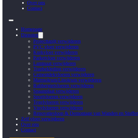
Over ons
Contact
Homepage
Diensten
Projecttapijt verwijderen
PVC vloer verwijderen
Kurkvloer verwijderen
Parketvloer verwijderen
Laminaat verwijderen
Trapbekleding verwijderen
Cementdekvloeren verwijderen
Marmoleum/Linoleum verwijderen
Rubbergietvloeren verwijderen
Spaanplaat verwijderen
Sportvloeren verwijderen
Tegelvloeren verwijderen
Vinylvloeren verwijderen
Renovatiesloop & Demontage van Wanden en Stoffer
Zelf vloer verwijderen
Over ons
Contact