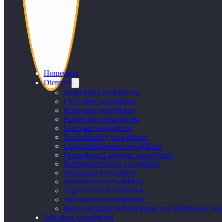
Homepage
Diensten
Projecttapijt verwijderen
PVC vloer verwijderen
Kurkvloer verwijderen
Parketvloer verwijderen
Laminaat verwijderen
Trapbekleding verwijderen
Cementdekvloeren verwijderen
Marmoleum/Linoleum verwijderen
Rubbergietvloeren verwijderen
Spaanplaat verwijderen
Sportvloeren verwijderen
Tegelvloeren verwijderen
Vinylvloeren verwijderen
Renovatiesloop & Demontage van Wanden en Stof
Zelf vloer verwijderen