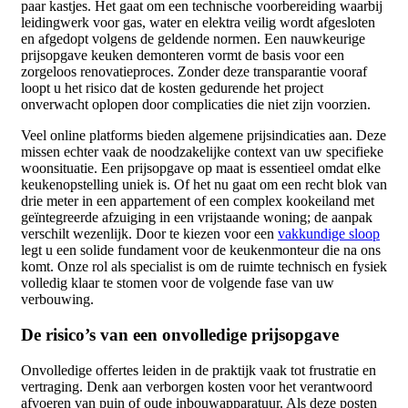
paar kastjes. Het gaat om een technische voorbereiding waarbij
leidingwerk voor gas, water en elektra veilig wordt afgesloten
en afgedopt volgens de geldende normen. Een nauwkeurige
prijsopgave keuken demonteren vormt de basis voor een
zorgeloos renovatieproces. Zonder deze transparantie vooraf
loopt u het risico dat de kosten gedurende het project
onverwacht oplopen door complicaties die niet zijn voorzien.
Veel online platforms bieden algemene prijsindicaties aan. Deze
missen echter vaak de noodzakelijke context van uw specifieke
woonsituatie. Een prijsopgave op maat is essentieel omdat elke
keukenopstelling uniek is. Of het nu gaat om een recht blok van
drie meter in een appartement of een complex kookeiland met
geïntegreerde afzuiging in een vrijstaande woning; de aanpak
verschilt wezenlijk. Door te kiezen voor een
vakkundige sloop
legt u een solide fundament voor de keukenmonteur die na ons
komt. Onze rol als specialist is om de ruimte technisch en fysiek
volledig klaar te stomen voor de volgende fase van uw
verbouwing.
De risico’s van een onvolledige prijsopgave
Onvolledige offertes leiden in de praktijk vaak tot frustratie en
vertraging. Denk aan verborgen kosten voor het verantwoord
afvoeren van puin of oude inbouwapparatuur. Als deze posten