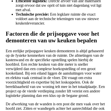
Efficiënte logistiek:
Directe afvoer van alle materialen
zorgt ervoor dat uw oprit of tuin niet dagenlang vol ligt
met afval.
Technische precisie:
Een legklare ruimte die exact
voldoet aan de technische tekeningen van uw nieuwe
keukenleverancier.
Factoren die de prijsopgave voor het
demonteren van uw keuken bepalen
Een eerlijke prijsopgave keuken demonteren is altijd gebaseerd
op de fysieke kenmerken van de ruimte. De afmetingen van de
kastenwand en de specifieke opstelling spelen hierbij de
hoofdrol. Een rechte keuken van drie meter is sneller
verwijderd dan een complexe hoekopstelling of een groot
kookeiland. Bij een eiland liggen de aansluitingen voor water
en elektra vaak centraal in de vloer. Dit vraagt om extra
voorzichtigheid en expertise bij het loskoppelen. Ook de
bereikbaarheid van uw woning telt mee in het totaalplaatje. Een
project op de vierde verdieping zonder lift vereist een andere
logistieke planning dan een klus op de begane grond.
De afwerking van de wanden is een post die men vaak over het
hoofd ziet. Zitten er wandtegels achter het aanrechtblad die ook