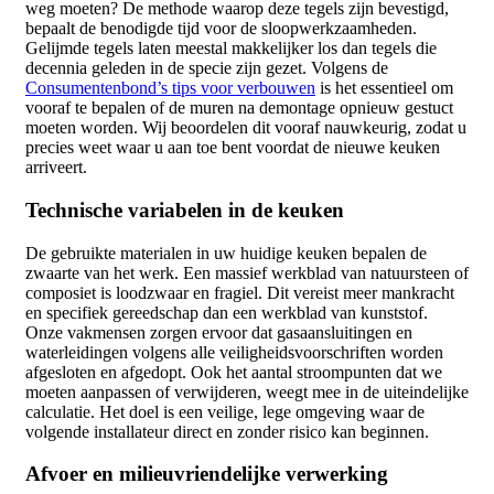
weg moeten? De methode waarop deze tegels zijn bevestigd,
bepaalt de benodigde tijd voor de sloopwerkzaamheden.
Gelijmde tegels laten meestal makkelijker los dan tegels die
decennia geleden in de specie zijn gezet. Volgens de
Consumentenbond’s tips voor verbouwen
is het essentieel om
vooraf te bepalen of de muren na demontage opnieuw gestuct
moeten worden. Wij beoordelen dit vooraf nauwkeurig, zodat u
precies weet waar u aan toe bent voordat de nieuwe keuken
arriveert.
Technische variabelen in de keuken
De gebruikte materialen in uw huidige keuken bepalen de
zwaarte van het werk. Een massief werkblad van natuursteen of
composiet is loodzwaar en fragiel. Dit vereist meer mankracht
en specifiek gereedschap dan een werkblad van kunststof.
Onze vakmensen zorgen ervoor dat gasaansluitingen en
waterleidingen volgens alle veiligheidsvoorschriften worden
afgesloten en afgedopt. Ook het aantal stroompunten dat we
moeten aanpassen of verwijderen, weegt mee in de uiteindelijke
calculatie. Het doel is een veilige, lege omgeving waar de
volgende installateur direct en zonder risico kan beginnen.
Afvoer en milieuvriendelijke verwerking