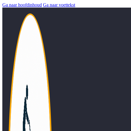
Ga naar hoofdinhoud
Ga naar voettekst