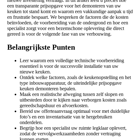
nieuwe investering vertraagt. In dit artikel leest u precies hoe
een transparante prijsopgave voor het demonteren van uw
keuken tot stand komt en waarom een vakkundige aanpak u tijd
en frustratie bespaart. We bespreken de factoren die de kosten
beïnvloeden, de voorbereiding van de ondergrond en hoe een
specialist zorgt voor een bezemschone oplevering die direct
gereed is voor de volgende fase van uw verbouwing.
Belangrijkste Punten
Leer waarom een volledige technische voorbereiding
essentieel is voor de succesvolle installatie van uw
nieuwe keuken.
Ontdek welke factoren, zoals de keukenopstelling en het
type inbouwapparatuur, de uiteindelijke prijsopgave
keuken demonteren bepalen.
Maak een realistische afweging tussen zelf slopen en
uitbesteden door te kijken naar verborgen kosten zoals
gereedschapshuur en afvoerkosten.
Bereid uw offerteaanvraag optimaal voor met duidelijke
foto’s en een inventarisatie van te hergebruiken
onderdelen.
Begrijp hoe een specialist uw ruimte legklaar oplevert,
zodat de vervolgwerkzaamheden zonder vertraging
kunnen starten.