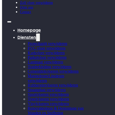
Zelf vloer verwijderen
Over ons
Contact
Homepage
Diensten
Projecttapijt verwijderen
PVC vloer verwijderen
Kurkvloer verwijderen
Parketvloer verwijderen
Laminaat verwijderen
Trapbekleding verwijderen
Cementdekvloeren verwijderen
Marmoleum/Linoleum
verwijderen
Rubbergietvloeren verwijderen
Spaanplaat verwijderen
Sportvloeren verwijderen
Tegelvloeren verwijderen
Vinylvloeren verwijderen
Renovatiesloop & Demontage van
Wanden en Stoffering