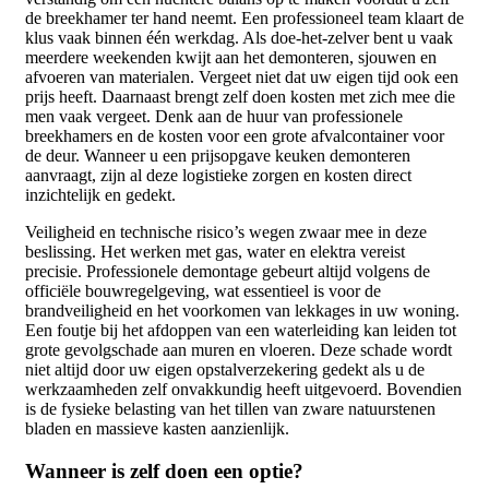
de breekhamer ter hand neemt. Een professioneel team klaart de
klus vaak binnen één werkdag. Als doe-het-zelver bent u vaak
meerdere weekenden kwijt aan het demonteren, sjouwen en
afvoeren van materialen. Vergeet niet dat uw eigen tijd ook een
prijs heeft. Daarnaast brengt zelf doen kosten met zich mee die
men vaak vergeet. Denk aan de huur van professionele
breekhamers en de kosten voor een grote afvalcontainer voor
de deur. Wanneer u een prijsopgave keuken demonteren
aanvraagt, zijn al deze logistieke zorgen en kosten direct
inzichtelijk en gedekt.
Veiligheid en technische risico’s wegen zwaar mee in deze
beslissing. Het werken met gas, water en elektra vereist
precisie. Professionele demontage gebeurt altijd volgens de
officiële bouwregelgeving, wat essentieel is voor de
brandveiligheid en het voorkomen van lekkages in uw woning.
Een foutje bij het afdoppen van een waterleiding kan leiden tot
grote gevolgschade aan muren en vloeren. Deze schade wordt
niet altijd door uw eigen opstalverzekering gedekt als u de
werkzaamheden zelf onvakkundig heeft uitgevoerd. Bovendien
is de fysieke belasting van het tillen van zware natuurstenen
bladen en massieve kasten aanzienlijk.
Wanneer is zelf doen een optie?