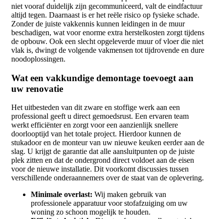
niet vooraf duidelijk zijn gecommuniceerd, valt de eindfactuur
altijd tegen. Daarnaast is er het reële risico op fysieke schade.
Zonder de juiste vakkennis kunnen leidingen in de muur
beschadigen, wat voor enorme extra herstelkosten zorgt tijdens
de opbouw. Ook een slecht opgeleverde muur of vloer die niet
vlak is, dwingt de volgende vakmensen tot tijdrovende en dure
noodoplossingen.
Wat een vakkundige demontage toevoegt aan
uw renovatie
Het uitbesteden van dit zware en stoffige werk aan een
professional geeft u direct gemoedsrust. Een ervaren team
werkt efficiënter en zorgt voor een aanzienlijk snellere
doorlooptijd van het totale project. Hierdoor kunnen de
stukadoor en de monteur van uw nieuwe keuken eerder aan de
slag. U krijgt de garantie dat alle aansluitpunten op de juiste
plek zitten en dat de ondergrond direct voldoet aan de eisen
voor de nieuwe installatie. Dit voorkomt discussies tussen
verschillende onderaannemers over de staat van de oplevering.
Minimale overlast:
Wij maken gebruik van
professionele apparatuur voor stofafzuiging om uw
woning zo schoon mogelijk te houden.