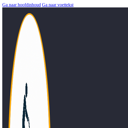
Ga naar hoofdinhoud
Ga naar voettekst