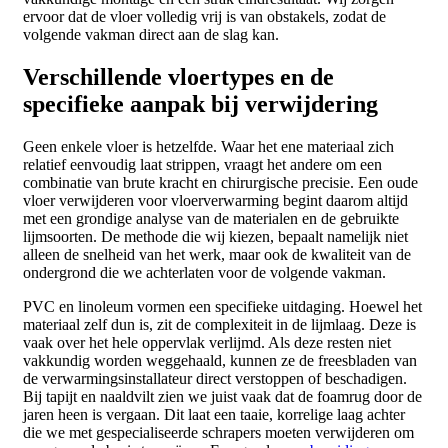
ervoor dat de vloer volledig vrij is van obstakels, zodat de
volgende vakman direct aan de slag kan.
Verschillende vloertypes en de
specifieke aanpak bij verwijdering
Geen enkele vloer is hetzelfde. Waar het ene materiaal zich
relatief eenvoudig laat strippen, vraagt het andere om een
combinatie van brute kracht en chirurgische precisie. Een oude
vloer verwijderen voor vloerverwarming begint daarom altijd
met een grondige analyse van de materialen en de gebruikte
lijmsoorten. De methode die wij kiezen, bepaalt namelijk niet
alleen de snelheid van het werk, maar ook de kwaliteit van de
ondergrond die we achterlaten voor de volgende vakman.
PVC en linoleum vormen een specifieke uitdaging. Hoewel het
materiaal zelf dun is, zit de complexiteit in de lijmlaag. Deze is
vaak over het hele oppervlak verlijmd. Als deze resten niet
vakkundig worden weggehaald, kunnen ze de freesbladen van
de verwarmingsinstallateur direct verstoppen of beschadigen.
Bij tapijt en naaldvilt zien we juist vaak dat de foamrug door de
jaren heen is vergaan. Dit laat een taaie, korrelige laag achter
die we met gespecialiseerde schrapers moeten verwijderen om