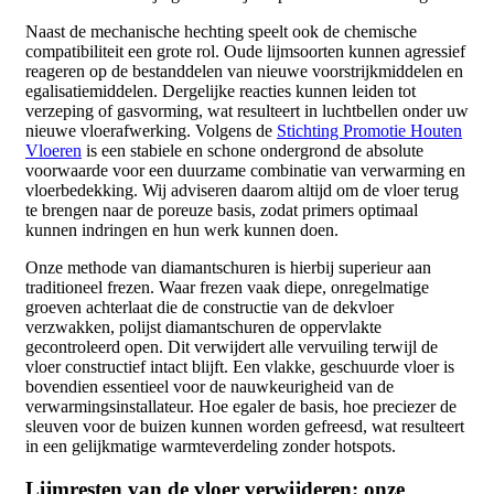
Naast de mechanische hechting speelt ook de chemische
compatibiliteit een grote rol. Oude lijmsoorten kunnen agressief
reageren op de bestanddelen van nieuwe voorstrijkmiddelen en
egalisatiemiddelen. Dergelijke reacties kunnen leiden tot
verzeping of gasvorming, wat resulteert in luchtbellen onder uw
nieuwe vloerafwerking. Volgens de
Stichting Promotie Houten
Vloeren
is een stabiele en schone ondergrond de absolute
voorwaarde voor een duurzame combinatie van verwarming en
vloerbedekking. Wij adviseren daarom altijd om de vloer terug
te brengen naar de poreuze basis, zodat primers optimaal
kunnen indringen en hun werk kunnen doen.
Onze methode van diamantschuren is hierbij superieur aan
traditioneel frezen. Waar frezen vaak diepe, onregelmatige
groeven achterlaat die de constructie van de dekvloer
verzwakken, polijst diamantschuren de oppervlakte
gecontroleerd open. Dit verwijdert alle vervuiling terwijl de
vloer constructief intact blijft. Een vlakke, geschuurde vloer is
bovendien essentieel voor de nauwkeurigheid van de
verwarmingsinstallateur. Hoe egaler de basis, hoe preciezer de
sleuven voor de buizen kunnen worden gefreesd, wat resulteert
in een gelijkmatige warmteverdeling zonder hotspots.
Lijmresten van de vloer verwijderen: onze