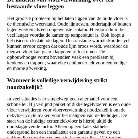
bestaande vloer leggen
Het grootste probleem bij het laten liggen van de oude vloer is
de thermische weerstand. Oude lijmresten, ondertapijt of houten
lagen werken als een ongewenste isolator. Hierdoor duurt het
veel langer voordat de kamer op temperatuur is. Ook loopt u
het risico op loslatende lagen. De constante warmte-koude cycli
kunnen ervoor zorgen dat oude lijm broos wordt, waardoor de
nieuwe vloer kan gaan klapperen of loskomen. De
opbouwhoogte vormt bovendien vaak een probleem bij
keukens en trappen, waar elke centimeter telt voor een veilige
en mooie afwerking.
Wanneer is volledige verwijdering strikt
noodzakelijk?
In veel situaties is er simpelweg geen alternatief voor een
schone lei. Bij verlijmd parket of dikke tegelvloeren is een oude
vloer verwijderen voor vloerverwarming noodzakelijk om de
dekvloer vrij te maken voor het inslijpen van de leidingen. De
staat van de huidige cementdekvloer is hierbij altijd de
doorslaggevende factor. Alleen op een kale, stabiele
ondergrond kan een installateur een garantie geven op een
vakkundige montage en een strak eindresultaat. Wij zorgen