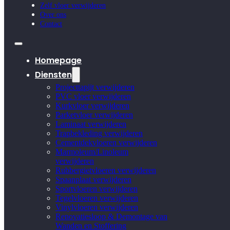
Zelf vloer verwijderen
Over ons
Contact
Homepage
Diensten
Projecttapijt verwijderen
PVC vloer verwijderen
Kurkvloer verwijderen
Parketvloer verwijderen
Laminaat verwijderen
Trapbekleding verwijderen
Cementdekvloeren verwijderen
Marmoleum/Linoleum
verwijderen
Rubbergietvloeren verwijderen
Spaanplaat verwijderen
Sportvloeren verwijderen
Tegelvloeren verwijderen
Vinylvloeren verwijderen
Renovatiesloop & Demontage van
Wanden en Stoffering