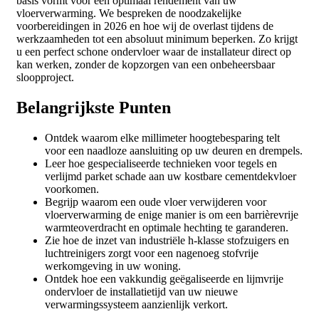
basis vormt voor een optimaal rendement van uw
vloerverwarming. We bespreken de noodzakelijke
voorbereidingen in 2026 en hoe wij de overlast tijdens de
werkzaamheden tot een absoluut minimum beperken. Zo krijgt
u een perfect schone ondervloer waar de installateur direct op
kan werken, zonder de kopzorgen van een onbeheersbaar
sloopproject.
Belangrijkste Punten
Ontdek waarom elke millimeter hoogtebesparing telt
voor een naadloze aansluiting op uw deuren en drempels.
Leer hoe gespecialiseerde technieken voor tegels en
verlijmd parket schade aan uw kostbare cementdekvloer
voorkomen.
Begrijp waarom een oude vloer verwijderen voor
vloerverwarming de enige manier is om een barrièrevrije
warmteoverdracht en optimale hechting te garanderen.
Zie hoe de inzet van industriële h-klasse stofzuigers en
luchtreinigers zorgt voor een nagenoeg stofvrije
werkomgeving in uw woning.
Ontdek hoe een vakkundig geëgaliseerde en lijmvrije
ondervloer de installatietijd van uw nieuwe
verwarmingssysteem aanzienlijk verkort.