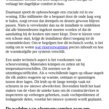
verlaagt het dagelijkse comfort in huis.
Daarnaast speelt de opbouwhoogte een cruciale rol in uw
woning. Elke millimeter die u bespaart door de oude laag weg
te halen, zorgt ervoor dat drempels en deuren gewoon blijven
passen. Niets is vervelender dan na de installatie te ontdekken
dat alle binnendeuren ingekort moeten worden of dat de
aansluiting bij de keuken niet meer klopt. Door te kiezen voor
een schone start, krijgt de installateur direct toegang tot de
cementdekvloer. Om te begrijpen hoe dit technisch werkt, is het
nuttig om te weten
wat vloerverwarming
precies inhoudt en hoe
de warmteafgifte per systeem verschilt.
Een ander technisch aspect is het voorkomen van
scheurvorming. Materialen krimpen en zetten uit bij
temperatuurverschillen. Dit noemen we de
uitzettingscoëfficiënt. Als u verschillende lagen op elkaar stapelt
die elk anders reageren op warmte, ontstaan er spanningen
tussen deze lagen. Dit leidt op de lange termijn vaak tot
scheuren in uw nieuwe afwerkvloer. Bovendien biedt het kaal
maken van de vloer de unieke kans om de constructievloer te
inspecteren op verborgen gebreken, zoals vochtproblemen of
losliggende delen, voordat het nieuwe systeem wordt geplaatst.
De nadelen van vloerverwarming over een