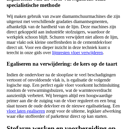
specialistische methode
Wij maken gebruik van zware diamantschuurmachines die zijn
uitgerust met verschillende gradaties diamantsegmenten,
afhankelijk van de hardheid van de lijm. Deze machines zijn
direct gekoppeld aan industriële stofzuigers, waardoor de
werkplek schoon blijft. Schuren verwijdert niet alleen de lijm,
maar vlakt ook kleine oneffenheden in de cementdekvloer
direct uit. Voor een dieper inzicht in deze techniek kunt u
terecht in onze gids over
lijmresten vloer verwijderen
.
Egaliseren na verwijdering: de kers op de taart
Indien de ondervloer na de sloopfase te veel beschadigingen
vertoont of onvoldoende vlak is, is egalisatie de volgende
logische stap. Een perfect egale vloer voorkomt luchtinsluiting
rondom de verwarmingsbuizen, wat de warmteoverdracht
aanzienlijk verbetert. Wij brengen altijd een hoogwaardige
primer aan die de zuiging van de vloer reguleert en een brug
slaat tussen de oude dekvloer en de nieuwe egalisatielaag. Een
vloer laten egaliseren
zorgt voor de ultieme, legklare afwerking
waar elke stoffeerder of parketteur direct op kan starten.
Stofarm werken en voorbereiding op