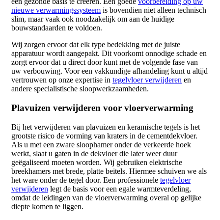
een gezonde basis te creëren. Een goede
voorbereiding op uw
nieuwe verwarmingssysteem
is bovendien niet alleen technisch
slim, maar vaak ook noodzakelijk om aan de huidige
bouwstandaarden te voldoen.
Wij zorgen ervoor dat elk type bedekking met de juiste
apparatuur wordt aangepakt. Dit voorkomt onnodige schade en
zorgt ervoor dat u direct door kunt met de volgende fase van
uw verbouwing. Voor een vakkundige afhandeling kunt u altijd
vertrouwen op onze expertise in
tegelvloer verwijderen
en
andere specialistische sloopwerkzaamheden.
Plavuizen verwijderen voor vloerverwarming
Bij het verwijderen van plavuizen en keramische tegels is het
grootste risico de vorming van kraters in de cementdekvloer.
Als u met een zware sloophamer onder de verkeerde hoek
werkt, slaat u gaten in de dekvloer die later weer duur
geëgaliseerd moeten worden. Wij gebruiken elektrische
breekhamers met brede, platte beitels. Hiermee schuiven we als
het ware onder de tegel door. Een professionele
tegelvloer
verwijderen
legt de basis voor een egale warmteverdeling,
omdat de leidingen van de vloerverwarming overal op gelijke
diepte komen te liggen.