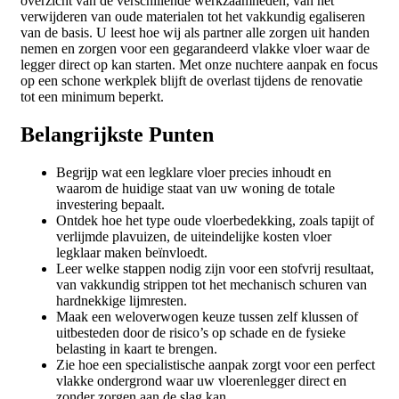
overzicht van de verschillende werkzaamheden, van het
verwijderen van oude materialen tot het vakkundig egaliseren
van de basis. U leest hoe wij als partner alle zorgen uit handen
nemen en zorgen voor een gegarandeerd vlakke vloer waar de
legger direct op kan starten. Met onze nuchtere aanpak en focus
op een schone werkplek blijft de overlast tijdens de renovatie
tot een minimum beperkt.
Belangrijkste Punten
Begrijp wat een legklare vloer precies inhoudt en
waarom de huidige staat van uw woning de totale
investering bepaalt.
Ontdek hoe het type oude vloerbedekking, zoals tapijt of
verlijmde plavuizen, de uiteindelijke kosten vloer
legklaar maken beïnvloedt.
Leer welke stappen nodig zijn voor een stofvrij resultaat,
van vakkundig strippen tot het mechanisch schuren van
hardnekkige lijmresten.
Maak een weloverwogen keuze tussen zelf klussen of
uitbesteden door de risico’s op schade en de fysieke
belasting in kaart te brengen.
Zie hoe een specialistische aanpak zorgt voor een perfect
vlakke ondergrond waar uw vloerenlegger direct en
zonder zorgen aan de slag kan.