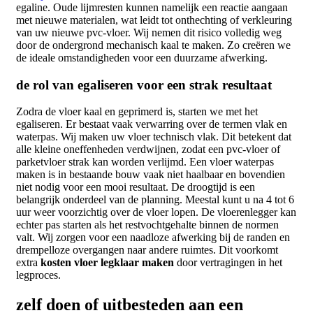
egaline. Oude lijmresten kunnen namelijk een reactie aangaan
met nieuwe materialen, wat leidt tot onthechting of verkleuring
van uw nieuwe pvc-vloer. Wij nemen dit risico volledig weg
door de ondergrond mechanisch kaal te maken. Zo creëren we
de ideale omstandigheden voor een duurzame afwerking.
de rol van egaliseren voor een strak resultaat
Zodra de vloer kaal en geprimerd is, starten we met het
egaliseren. Er bestaat vaak verwarring over de termen vlak en
waterpas. Wij maken uw vloer technisch vlak. Dit betekent dat
alle kleine oneffenheden verdwijnen, zodat een pvc-vloer of
parketvloer strak kan worden verlijmd. Een vloer waterpas
maken is in bestaande bouw vaak niet haalbaar en bovendien
niet nodig voor een mooi resultaat. De droogtijd is een
belangrijk onderdeel van de planning. Meestal kunt u na 4 tot 6
uur weer voorzichtig over de vloer lopen. De vloerenlegger kan
echter pas starten als het restvochtgehalte binnen de normen
valt. Wij zorgen voor een naadloze afwerking bij de randen en
drempelloze overgangen naar andere ruimtes. Dit voorkomt
extra
kosten vloer legklaar maken
door vertragingen in het
legproces.
zelf doen of uitbesteden aan een