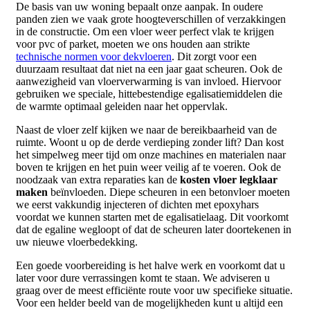
De basis van uw woning bepaalt onze aanpak. In oudere
panden zien we vaak grote hoogteverschillen of verzakkingen
in de constructie. Om een vloer weer perfect vlak te krijgen
voor pvc of parket, moeten we ons houden aan strikte
technische normen voor dekvloeren
. Dit zorgt voor een
duurzaam resultaat dat niet na een jaar gaat scheuren. Ook de
aanwezigheid van vloerverwarming is van invloed. Hiervoor
gebruiken we speciale, hittebestendige egalisatiemiddelen die
de warmte optimaal geleiden naar het oppervlak.
Naast de vloer zelf kijken we naar de bereikbaarheid van de
ruimte. Woont u op de derde verdieping zonder lift? Dan kost
het simpelweg meer tijd om onze machines en materialen naar
boven te krijgen en het puin weer veilig af te voeren. Ook de
noodzaak van extra reparaties kan de
kosten vloer legklaar
maken
beïnvloeden. Diepe scheuren in een betonvloer moeten
we eerst vakkundig injecteren of dichten met epoxyhars
voordat we kunnen starten met de egalisatielaag. Dit voorkomt
dat de egaline wegloopt of dat de scheuren later doortekenen in
uw nieuwe vloerbedekking.
Een goede voorbereiding is het halve werk en voorkomt dat u
later voor dure verrassingen komt te staan. We adviseren u
graag over de meest efficiënte route voor uw specifieke situatie.
Voor een helder beeld van de mogelijkheden kunt u altijd een