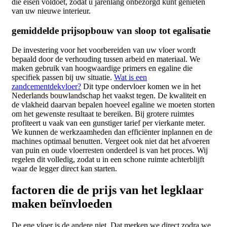
die eisen voldoet, zodat u jarenlang onbezorgd kunt genieten
van uw nieuwe interieur.
gemiddelde prijsopbouw van sloop tot egalisatie
De investering voor het voorbereiden van uw vloer wordt
bepaald door de verhouding tussen arbeid en materiaal. We
maken gebruik van hoogwaardige primers en egaline die
specifiek passen bij uw situatie.
Wat is een
zandcementdekvloer?
Dit type ondervloer komen we in het
Nederlands bouwlandschap het vaakst tegen. De kwaliteit en
de vlakheid daarvan bepalen hoeveel egaline we moeten storten
om het gewenste resultaat te bereiken. Bij grotere ruimtes
profiteert u vaak van een gunstiger tarief per vierkante meter.
We kunnen de werkzaamheden dan efficiënter inplannen en de
machines optimaal benutten. Vergeet ook niet dat het afvoeren
van puin en oude vloerresten onderdeel is van het proces. Wij
regelen dit volledig, zodat u in een schone ruimte achterblijft
waar de legger direct kan starten.
factoren die de prijs van het legklaar
maken beïnvloeden
De ene vloer is de andere niet. Dat merken we direct zodra we