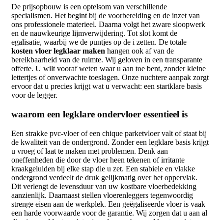
De prijsopbouw is een optelsom van verschillende
specialismen. Het begint bij de voorbereiding en de inzet van
ons professionele materieel. Daarna volgt het zware sloopwerk
en de nauwkeurige lijmverwijdering. Tot slot komt de
egalisatie, waarbij we de puntjes op de i zetten. De totale
kosten vloer legklaar maken
hangen ook af van de
bereikbaarheid van de ruimte. Wij geloven in een transparante
offerte. U wilt vooraf weten waar u aan toe bent, zonder kleine
lettertjes of onverwachte toeslagen. Onze nuchtere aanpak zorgt
ervoor dat u precies krijgt wat u verwacht: een startklare basis
voor de legger.
waarom een legklare ondervloer essentieel is
Een strakke pvc-vloer of een chique parketvloer valt of staat bij
de kwaliteit van de ondergrond. Zonder een legklare basis krijgt
u vroeg of laat te maken met problemen. Denk aan
oneffenheden die door de vloer heen tekenen of irritante
kraakgeluiden bij elke stap die u zet. Een stabiele en vlakke
ondergrond verdeelt de druk gelijkmatig over het oppervlak.
Dit verlengt de levensduur van uw kostbare vloerbedekking
aanzienlijk. Daarnaast stellen vloerenleggers tegenwoordig
strenge eisen aan de werkplek. Een geëgaliseerde vloer is vaak
een harde voorwaarde voor de garantie. Wij zorgen dat u aan al