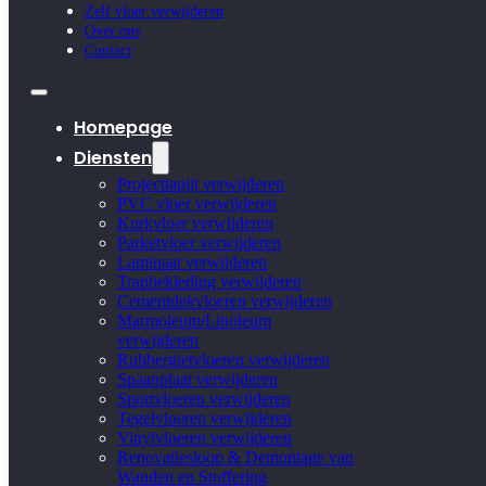
Zelf vloer verwijderen
Over ons
Contact
Homepage
Diensten
Projecttapijt verwijderen
PVC vloer verwijderen
Kurkvloer verwijderen
Parketvloer verwijderen
Laminaat verwijderen
Trapbekleding verwijderen
Cementdekvloeren verwijderen
Marmoleum/Linoleum
verwijderen
Rubbergietvloeren verwijderen
Spaanplaat verwijderen
Sportvloeren verwijderen
Tegelvloeren verwijderen
Vinylvloeren verwijderen
Renovatiesloop & Demontage van
Wanden en Stoffering