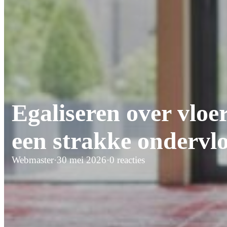
Egaliseren over vloe
een strakke ondervl
Webmaster
·
30 mei 2026
·
0 reacties