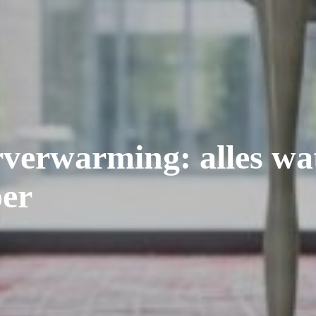
rverwarming: alles wa
oer