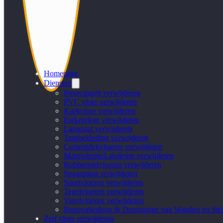
Homepage
Diensten
Projecttapijt verwijderen
PVC vloer verwijderen
Kurkvloer verwijderen
Parketvloer verwijderen
Laminaat verwijderen
Trapbekleding verwijderen
Cementdekvloeren verwijderen
Marmoleum/Linoleum verwijderen
Rubbergietvloeren verwijderen
Spaanplaat verwijderen
Sportvloeren verwijderen
Tegelvloeren verwijderen
Vinylvloeren verwijderen
Renovatiesloop & Demontage van Wanden en Stof
Zelf vloer verwijderen