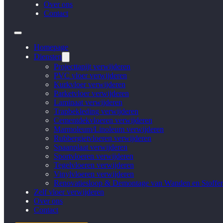
Over ons
Contact
Homepage
Diensten
Projecttapijt verwijderen
PVC vloer verwijderen
Kurkvloer verwijderen
Parketvloer verwijderen
Laminaat verwijderen
Trapbekleding verwijderen
Cementdekvloeren verwijderen
Marmoleum/Linoleum verwijderen
Rubbergietvloeren verwijderen
Spaanplaat verwijderen
Sportvloeren verwijderen
Tegelvloeren verwijderen
Vinylvloeren verwijderen
Renovatiesloop & Demontage van Wanden en Stoffer
Zelf vloer verwijderen
Over ons
Contact